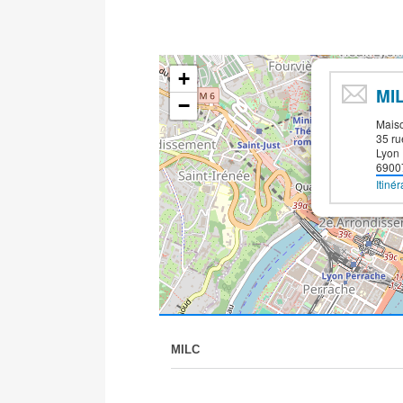
+
MI
−
Maiso
35 ru
Lyon
6900
Itinér
MILC