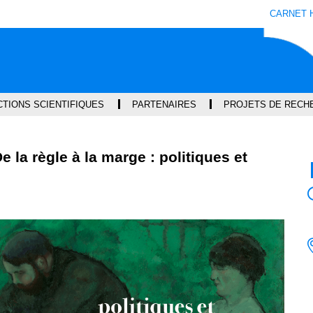
Aller
Navigation
Accès
Connexion
CARNET 
au
directs
contenu
TIONS SCIENTIFIQUES
PARTENAIRES
PROJETS DE RECH
e la règle à la marge : politiques et