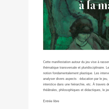
Bannière
De
Cette manifestation autour du jeu vise à rass
la
thématique transversale et pluridisciplinaire. L
règle
notion fondamentalement plastique. Les interv
à
analyser divers aspects : éducation par le je
la
interstice dans une hiérarchie, etc. À travers d
marge
théâtrales, philosophiques et didactiques, le je
Entrée libre