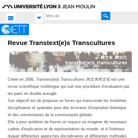
Aller
Navigation
Accès
Connexion
au
directs
contenu
Rechercher
Revue Transtext(e)s Transcultures
Accueil FR
Productions
scientifiques
Revue
Créée en 2006,
Transtext(e)s Transcultures 跨文本跨文化
est une
revue scientifique multilingue qui suit une procédure d’évaluation par
les pairs en double aveugle.
Son objectif est de proposer un forum qui transcende les frontières
disciplinaires et spatiales pour des écrivains d'inspiration théorique
et des universitaires de la communauté globale.
Elle a pour ambition de fournir un espace où imaginer de nouveaux
cadres d'explication et de représentation du monde, et à l'intérieur
duquel différentes approches disciplinaires et différentes méthodes