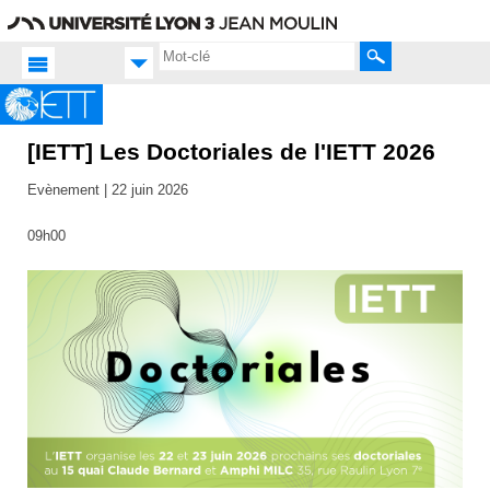
Aller
Navigation
Accès
Connexion
au
directs
contenu
Rechercher
[IETT] Les Doctoriales de l'IETT 2026
Accueil
FR
Evènement |
22 juin 2026
Actualités
Toutes
09h00
les actus