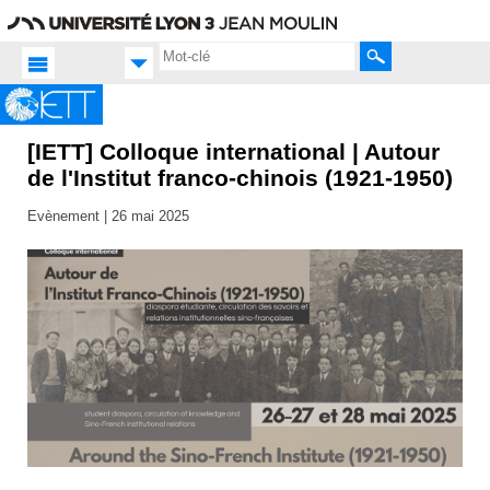
Aller
Navigation
Accès
Connexion
au
directs
contenu
Rechercher
[IETT] Colloque international | Autour
Accueil
FR
de l'Institut franco-chinois (1921-1950)
Actualités
Evènement |
26 mai 2025
Toutes
les actus