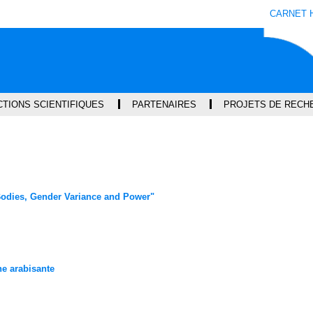
Aller
Navigation
Accès
Connexion
CARNET 
au
directs
contenu
TIONS SCIENTIFIQUES
PARTENAIRES
PROJETS DE RECH
 Bodies, Gender Variance and Power"
e arabisante